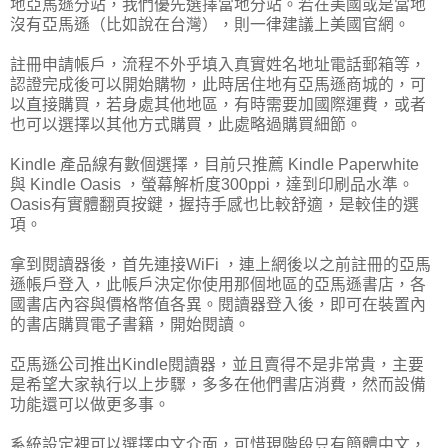
地亞馬遜分站，我們優先選擇當地分站。若在美國或是當地
沒有亞馬遜（比如說在台灣），則一律建議上美國官網。
註冊申請帳戶，流程不外乎填入真實姓名地址電話郵箱等，
認證完成後可以開始購物，此時居住地有亞馬遜商城的，可
以直接購買，若身處其他地區，有時需要加國際運費，或者
也可以選擇以其他方式購買，此處略過購買細節。
Kindle 產品線有數個選擇，目前只推薦 Kindle Paperwhite
與 Kindle Oasis ，螢幕解析度300ppi，達到印刷品水準。
Oasis有實體翻頁按鍵，握持手感也比較舒適，是較佳的選
項。
拿到閱讀器後，首先連接WiFi ，連上網後以之前註冊的亞馬
遜帳戶登入，此帳戶決定你使用那個地區的亞馬遜書店，各
國書店內容與價格幣值各異。閱讀器登入後，即可在裝置內
的書店購買電子書籍，開始閱讀。
亞馬遜公司推出Kindle閱讀器，並且賣得不是非常貴，主要
是希望大家執行以上步驟，多多在他們書店消費，然而設備
功能還可以做更多事。
系統設定裡可以選擇中文介面，可惜現階段只有簡體中文，