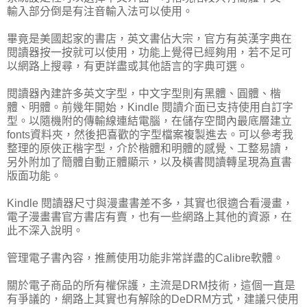
輸入部分倒是有注音輸入法可以使用。
畢竟是美國起家的書店，英文書佔大宗，官方有英漢字典在
閱讀器按一按就可以使用，功能上覺得已經夠用，若不足可
以網路上搜尋，有更詳盡或其他語言的字典可選。
閱讀器內建許多英文字型，中文字型則有黑體、圓體、楷
體、明體。前幾年開始，Kindle 閱讀介面已支持使用自訂字
型。以隨機附的傳輸線連結電腦，在儲存空間內最底層建立
fonts資料夾，然後把喜歡的字型檔案複製進去。可以參考我
整理的原俠正楷字型，介於楷體和明體的感覺、工整易讀，
另外附加了簡體自動正體顯示，以及橫書閱讀轉呈現為直書
版面功能。
Kindle 閱讀器尺寸與漫畫書差不多，其實也很適合看漫畫，
電子漫畫書官方書店有賣，也有一些網路上其他的資源，在
此不深入說明。
管理電子書內容，推薦使用功能非常詳盡的Calibre軟體。
關於電子商品的所有權保護，主流是DRM技術，這個一直是
有爭議的，網路上其實也有解除的DeDRM方式，建議只使用