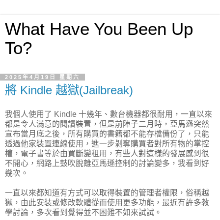
What Have You Been Up
To?
2025年4月19日 星期六
將 Kindle 越獄(Jailbreak)
我個人使用了 Kindle 十幾年、數台機器都很耐用，一直以來
都是令人滿意的閱讀裝置，但是前陣子二月時，亞馬遜突然
宣布當月底之後，所有購買的書籍都不能存檔備份了，只能
透過他家裝置連線使用，進一步剝奪購買者對所有物的掌控
權，電子書等於由買斷變租用，有些人對這樣的發展感到很
不開心，網路上鼓吹脫離亞馬遜控制的討論變多，我看到好
幾次。
一直以來都知道有方式可以取得裝置的管理者權限，俗稱越
獄，由此安裝或修改軟體從而使用更多功能，最近有許多教
學討論，多次看到覺得並不困難不如來試試。