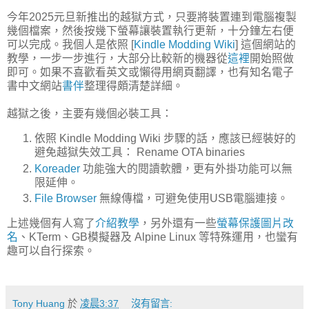
今年2025元旦新推出的越獄方式，只要將裝置連到電腦複製
幾個檔案，然後按幾下螢幕讓裝置執行更新，十分鐘左右便
可以完成。我個人是依照 [
Kindle Modding Wiki
] 這個網站的
教學，一步一步進行，大部分比較新的機器從
這裡
開始照做
即可。如果不喜歡看英文或懶得用網頁翻譯，也有知名電子
書中文網站
書伴
整理得頗清楚詳細。
越獄之後，主要有幾個必裝工具：
依照 Kindle Modding Wiki 步驟的話，應該已經裝好的
避免越獄失效工具： Rename OTA binaries
Koreader
功能強大的閱讀軟體，更有外掛功能可以無
限延伸。
File Browser
無線傳檔，可避免使用USB電腦連接。
上述幾個有人寫了
介紹教學
，另外還有一些
螢幕保護圖片改
名
、KTerm、GB模擬器及 Alpine Linux 等特殊運用，也蠻有
趣可以自行探索。
Tony Huang
於
凌晨3:37
沒有留言: